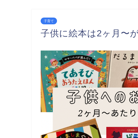
子育て
子供に絵本は2ヶ月〜