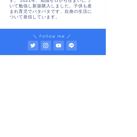
す。 2021年、知識ゼロから住まいにつ
いて勉強し新築購入しました。子供も産
まれ育児でバタバタです、自身の生活に
ついて発信しています。
＼ Follow me ／