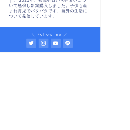
す。 2021年、知識ゼロから住まいにつ
いて勉強し新築購入しました。子供も産
まれ育児でバタバタです、自身の生活に
ついて発信しています。
＼ Follow me ／