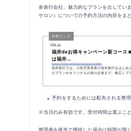
各旅行会社、魅力的なプランを出してい
サロン）についての予約方法の内容をま
外部リンク
iitb.jp
福井deお得キャンペーン新コース★
は福井...
https://iitb.jp/blog/kikaku/4438
福井旅行では、小松空港発着の海外旅行をはじめ
けプランやオリジナルの旅の企画まで、幅広くプランを
予約をするためには配布される整
※当日のみ有効です。
受付時間は選ぶこ
整理券を後半で獲得した場合は時間が開